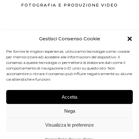
FOTOGRAFIA E PRODUZIONE VIDEO
Gestisci Consenso Cookie
371 3742262
Per fornire le migliori esperienze, utilizziamo tecnologie come i cookie
per memorizzare e/o accedere alle informazioni del dispositivo. Il
INFO@FOTOGRAFO.FIRENZE.IT
consenso a queste tecnologie ci permetterà di elaborare dati come il
comportamento di navigazione o ID unici su questo sito. Non
acconsentire o ritirare il consenso può influire negativamente su alcune
FIRENZE
caratteristiche e funzioni.
Accetta
Dimmi di più
Nega
Visualizza le preferenze
© 2024. Developed by WebX.it - P.Iva 07089510486
Back to top