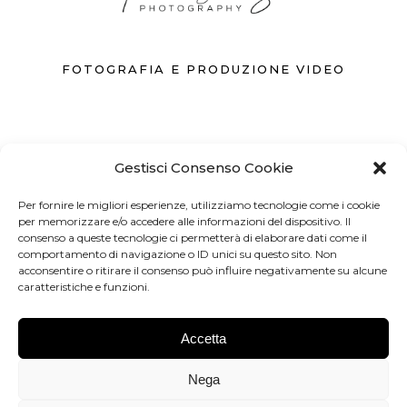
FOTOGRAFIA E PRODUZIONE VIDEO
Gestisci Consenso Cookie
371 3742262
Per fornire le migliori esperienze, utilizziamo tecnologie come i cookie
per memorizzare e/o accedere alle informazioni del dispositivo. Il
INFO@FOTOGRAFO.FIRENZE.IT
consenso a queste tecnologie ci permetterà di elaborare dati come il
comportamento di navigazione o ID unici su questo sito. Non
acconsentire o ritirare il consenso può influire negativamente su alcune
FIRENZE
caratteristiche e funzioni.
Accetta
Dimmi di più
Nega