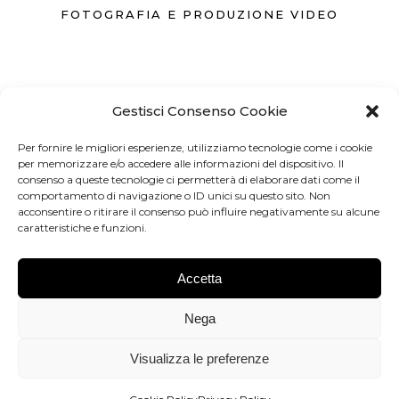
FOTOGRAFIA E PRODUZIONE VIDEO
Gestisci Consenso Cookie
371 3742262
Per fornire le migliori esperienze, utilizziamo tecnologie come i cookie
per memorizzare e/o accedere alle informazioni del dispositivo. Il
INFO@FOTOGRAFO.FIRENZE.IT
consenso a queste tecnologie ci permetterà di elaborare dati come il
comportamento di navigazione o ID unici su questo sito. Non
acconsentire o ritirare il consenso può influire negativamente su alcune
FIRENZE
caratteristiche e funzioni.
Accetta
Dimmi di più
Nega
Visualizza le preferenze
© 2024. Developed by WebX.it - P.Iva 07089510486
Back to top