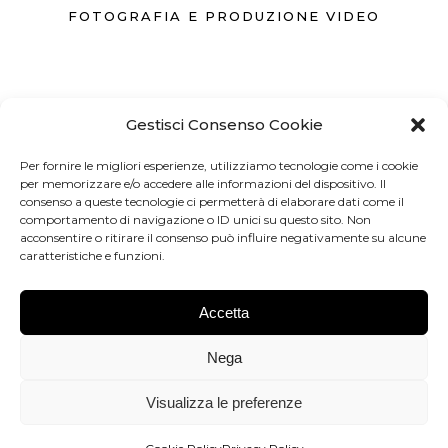
FOTOGRAFIA E PRODUZIONE VIDEO
Gestisci Consenso Cookie
371 3742262
Per fornire le migliori esperienze, utilizziamo tecnologie come i cookie
per memorizzare e/o accedere alle informazioni del dispositivo. Il
INFO@FOTOGRAFO.FIRENZE.IT
consenso a queste tecnologie ci permetterà di elaborare dati come il
comportamento di navigazione o ID unici su questo sito. Non
acconsentire o ritirare il consenso può influire negativamente su alcune
FIRENZE
caratteristiche e funzioni.
Accetta
Dimmi di più
Nega
Visualizza le preferenze
© 2024. Developed by WebX.it - P.Iva 07089510486
Back to top